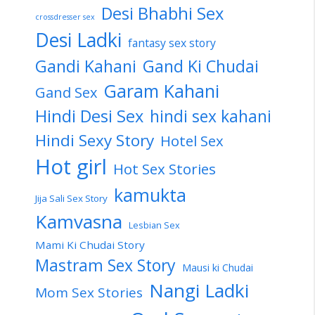
Desi Bhabhi Sex
crossdresser sex
Desi Ladki
fantasy sex story
Gandi Kahani
Gand Ki Chudai
Garam Kahani
Gand Sex
Hindi Desi Sex
hindi sex kahani
Hindi Sexy Story
Hotel Sex
Hot girl
Hot Sex Stories
kamukta
Jija Sali Sex Story
Kamvasna
Lesbian Sex
Mami Ki Chudai Story
Mastram Sex Story
Mausi ki Chudai
Nangi Ladki
Mom Sex Stories