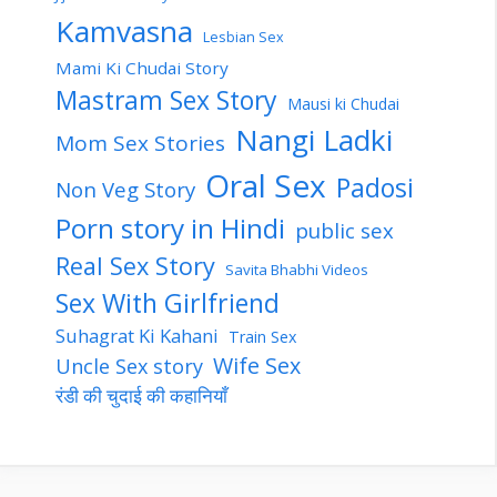
Kamvasna
Lesbian Sex
Mami Ki Chudai Story
Mastram Sex Story
Mausi ki Chudai
Nangi Ladki
Mom Sex Stories
Oral Sex
Padosi
Non Veg Story
Porn story in Hindi
public sex
Real Sex Story
Savita Bhabhi Videos
Sex With Girlfriend
Suhagrat Ki Kahani
Train Sex
Wife Sex
Uncle Sex story
रंडी की चुदाई की कहानियाँ