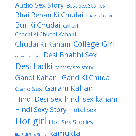
Audio Sex Story
Best Sex Stories
Bhai Behan Ki Chudai
Bua Ki Chudai
Bur Ki Chudai
Call Girl
Chachi Ki Chudai Kahani
College Girl
Chudai Ki Kahani
Desi Bhabhi Sex
crossdresser sex
Desi Ladki
fantasy sex story
Gandi Kahani
Gand Ki Chudai
Garam Kahani
Gand Sex
Hindi Desi Sex
hindi sex kahani
Hindi Sexy Story
Hotel Sex
Hot girl
Hot Sex Stories
kamukta
Jija Sali Sex Story