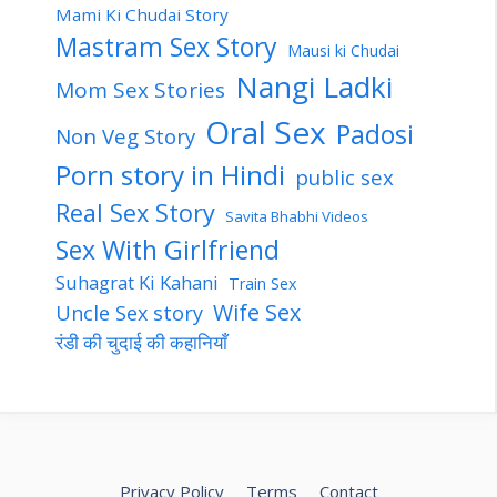
Mami Ki Chudai Story
Mastram Sex Story
Mausi ki Chudai
Nangi Ladki
Mom Sex Stories
Oral Sex
Padosi
Non Veg Story
Porn story in Hindi
public sex
Real Sex Story
Savita Bhabhi Videos
Sex With Girlfriend
Suhagrat Ki Kahani
Train Sex
Wife Sex
Uncle Sex story
रंडी की चुदाई की कहानियाँ
Privacy Policy
Terms
Contact