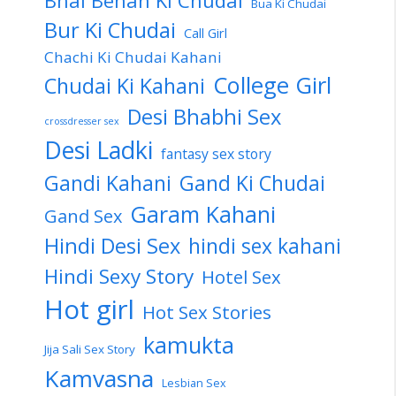
Bua Ki Chudai
Bur Ki Chudai
Call Girl
Chachi Ki Chudai Kahani
College Girl
Chudai Ki Kahani
Desi Bhabhi Sex
crossdresser sex
Desi Ladki
fantasy sex story
Gandi Kahani
Gand Ki Chudai
Garam Kahani
Gand Sex
Hindi Desi Sex
hindi sex kahani
Hindi Sexy Story
Hotel Sex
Hot girl
Hot Sex Stories
kamukta
Jija Sali Sex Story
Kamvasna
Lesbian Sex