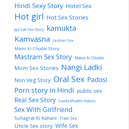
Hindi Sexy Story
Hotel Sex
Hot girl
Hot Sex Stories
kamukta
Jija Sali Sex Story
Kamvasna
Lesbian Sex
Mami Ki Chudai Story
Mastram Sex Story
Mausi ki Chudai
Nangi Ladki
Mom Sex Stories
Oral Sex
Padosi
Non Veg Story
Porn story in Hindi
public sex
Real Sex Story
Savita Bhabhi Videos
Sex With Girlfriend
Suhagrat Ki Kahani
Train Sex
Wife Sex
Uncle Sex story