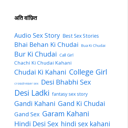
अति वांछित
Audio Sex Story
Best Sex Stories
Bhai Behan Ki Chudai
Bua Ki Chudai
Bur Ki Chudai
Call Girl
Chachi Ki Chudai Kahani
College Girl
Chudai Ki Kahani
Desi Bhabhi Sex
crossdresser sex
Desi Ladki
fantasy sex story
Gandi Kahani
Gand Ki Chudai
Garam Kahani
Gand Sex
Hindi Desi Sex
hindi sex kahani