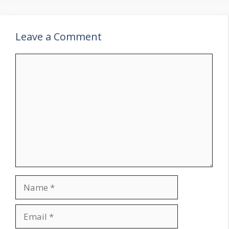
Leave a Comment
Comment
Name
Email