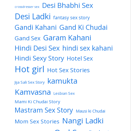
Desi Bhabhi Sex
crossdresser sex
Desi Ladki
fantasy sex story
Gandi Kahani
Gand Ki Chudai
Garam Kahani
Gand Sex
Hindi Desi Sex
hindi sex kahani
Hindi Sexy Story
Hotel Sex
Hot girl
Hot Sex Stories
kamukta
Jija Sali Sex Story
Kamvasna
Lesbian Sex
Mami Ki Chudai Story
Mastram Sex Story
Mausi ki Chudai
Nangi Ladki
Mom Sex Stories