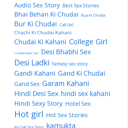
Audio Sex Story
Best Sex Stories
Bhai Behan Ki Chudai
Bua Ki Chudai
Bur Ki Chudai
Call Girl
Chachi Ki Chudai Kahani
College Girl
Chudai Ki Kahani
Desi Bhabhi Sex
crossdresser sex
Desi Ladki
fantasy sex story
Gandi Kahani
Gand Ki Chudai
Garam Kahani
Gand Sex
Hindi Desi Sex
hindi sex kahani
Hindi Sexy Story
Hotel Sex
Hot girl
Hot Sex Stories
kamukta
Jija Sali Sex Story