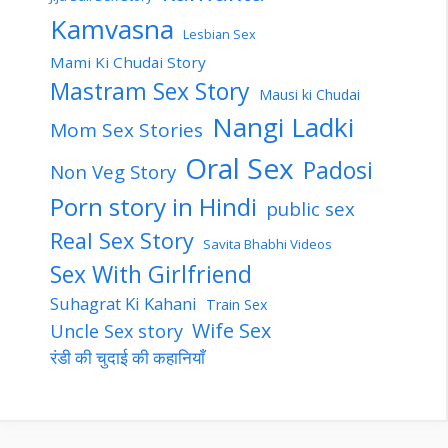
Kamvasna
Lesbian Sex
Mami Ki Chudai Story
Mastram Sex Story
Mausi ki Chudai
Nangi Ladki
Mom Sex Stories
Oral Sex
Padosi
Non Veg Story
Porn story in Hindi
public sex
Real Sex Story
Savita Bhabhi Videos
Sex With Girlfriend
Suhagrat Ki Kahani
Train Sex
Wife Sex
Uncle Sex story
रंडी की चुदाई की कहानियाँ