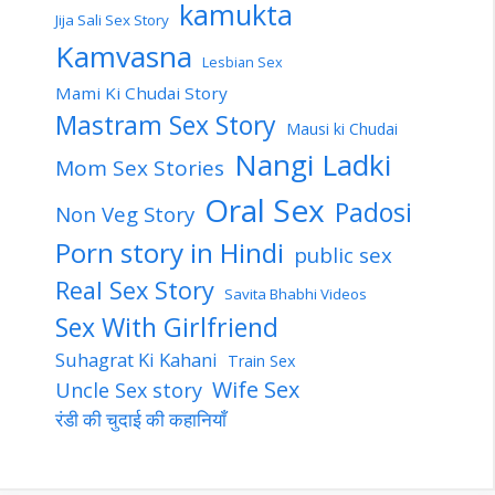
kamukta
Jija Sali Sex Story
Kamvasna
Lesbian Sex
Mami Ki Chudai Story
Mastram Sex Story
Mausi ki Chudai
Nangi Ladki
Mom Sex Stories
Oral Sex
Padosi
Non Veg Story
Porn story in Hindi
public sex
Real Sex Story
Savita Bhabhi Videos
Sex With Girlfriend
Suhagrat Ki Kahani
Train Sex
Wife Sex
Uncle Sex story
रंडी की चुदाई की कहानियाँ