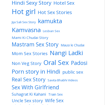
Hindi Sexy Story
Hotel Sex
Hot girl
Hot Sex Stories
kamukta
Jija Sali Sex Story
Kamvasna
Lesbian Sex
Mami Ki Chudai Story
Mastram Sex Story
Mausi ki Chudai
Nangi Ladki
Mom Sex Stories
Oral Sex
Padosi
Non Veg Story
Porn story in Hindi
public sex
Real Sex Story
Savita Bhabhi Videos
Sex With Girlfriend
Suhagrat Ki Kahani
Train Sex
Wife Sex
Uncle Sex story