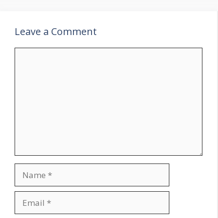
Leave a Comment
Comment
Name
Email