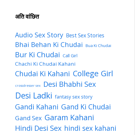
अति वांछित
Audio Sex Story
Best Sex Stories
Bhai Behan Ki Chudai
Bua Ki Chudai
Bur Ki Chudai
Call Girl
Chachi Ki Chudai Kahani
College Girl
Chudai Ki Kahani
Desi Bhabhi Sex
crossdresser sex
Desi Ladki
fantasy sex story
Gandi Kahani
Gand Ki Chudai
Garam Kahani
Gand Sex
Hindi Desi Sex
hindi sex kahani