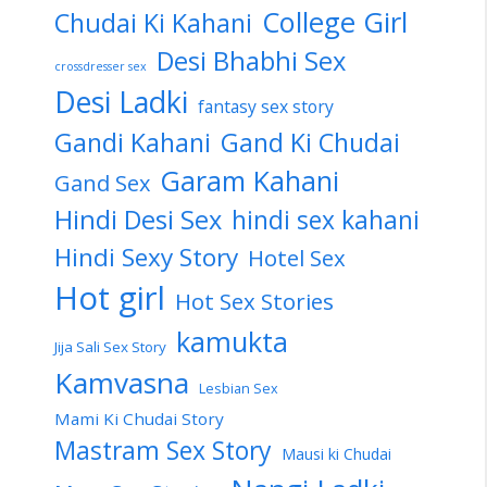
College Girl
Chudai Ki Kahani
Desi Bhabhi Sex
crossdresser sex
Desi Ladki
fantasy sex story
Gandi Kahani
Gand Ki Chudai
Garam Kahani
Gand Sex
Hindi Desi Sex
hindi sex kahani
Hindi Sexy Story
Hotel Sex
Hot girl
Hot Sex Stories
kamukta
Jija Sali Sex Story
Kamvasna
Lesbian Sex
Mami Ki Chudai Story
Mastram Sex Story
Mausi ki Chudai