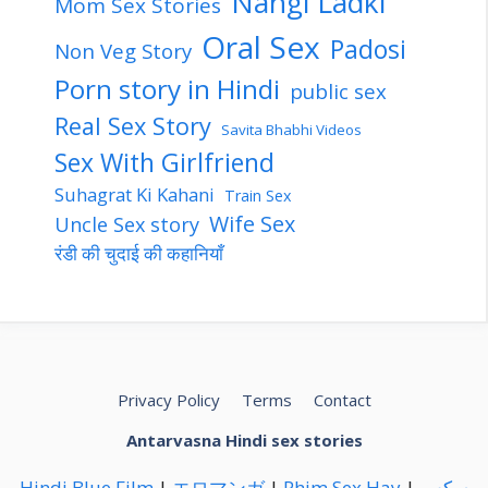
Nangi Ladki
Mom Sex Stories
Oral Sex
Padosi
Non Veg Story
Porn story in Hindi
public sex
Real Sex Story
Savita Bhabhi Videos
Sex With Girlfriend
Suhagrat Ki Kahani
Train Sex
Wife Sex
Uncle Sex story
रंडी की चुदाई की कहानियाँ
Privacy Policy
Terms
Contact
Antarvasna Hindi sex stories
Hindi Blue Film
|
エロマンガ
|
Phim Sex Hay
|
سكس