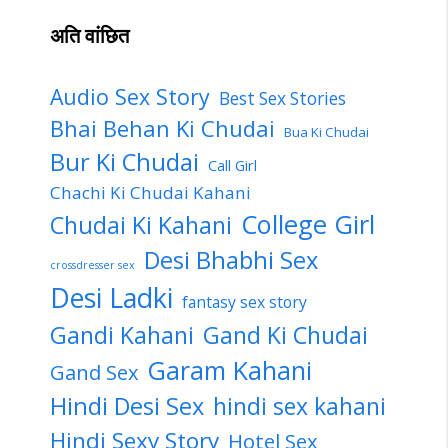
अति वांछित
Audio Sex Story
Best Sex Stories
Bhai Behan Ki Chudai
Bua Ki Chudai
Bur Ki Chudai
Call Girl
Chachi Ki Chudai Kahani
College Girl
Chudai Ki Kahani
Desi Bhabhi Sex
crossdresser sex
Desi Ladki
fantasy sex story
Gandi Kahani
Gand Ki Chudai
Garam Kahani
Gand Sex
Hindi Desi Sex
hindi sex kahani
Hindi Sexy Story
Hotel Sex