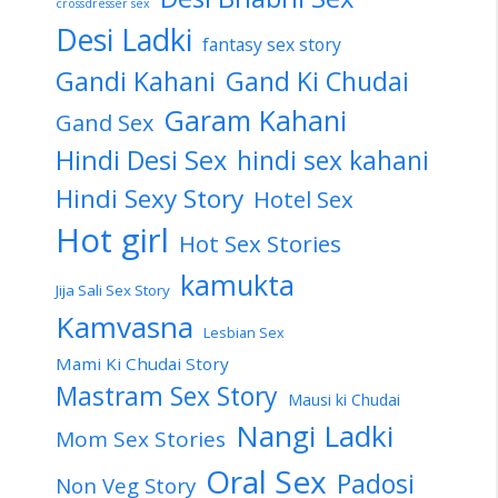
crossdresser sex
Desi Ladki
fantasy sex story
Gandi Kahani
Gand Ki Chudai
Garam Kahani
Gand Sex
Hindi Desi Sex
hindi sex kahani
Hindi Sexy Story
Hotel Sex
Hot girl
Hot Sex Stories
kamukta
Jija Sali Sex Story
Kamvasna
Lesbian Sex
Mami Ki Chudai Story
Mastram Sex Story
Mausi ki Chudai
Nangi Ladki
Mom Sex Stories
Oral Sex
Padosi
Non Veg Story