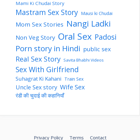
Mami Ki Chudai Story
Mastram Sex Story
Mausi ki Chudai
Nangi Ladki
Mom Sex Stories
Oral Sex
Padosi
Non Veg Story
Porn story in Hindi
public sex
Real Sex Story
Savita Bhabhi Videos
Sex With Girlfriend
Suhagrat Ki Kahani
Train Sex
Wife Sex
Uncle Sex story
रंडी की चुदाई की कहानियाँ
Privacy Policy
Terms
Contact