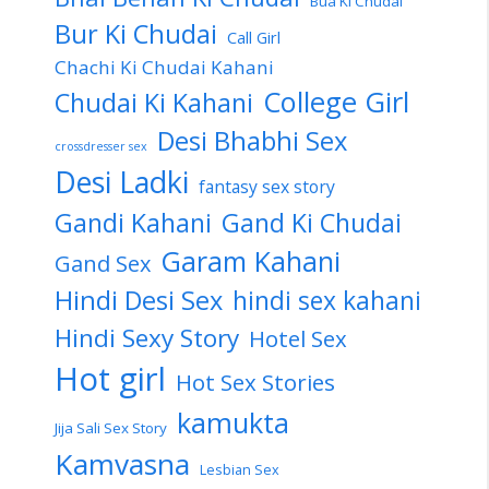
Bua Ki Chudai
Bur Ki Chudai
Call Girl
Chachi Ki Chudai Kahani
College Girl
Chudai Ki Kahani
Desi Bhabhi Sex
crossdresser sex
Desi Ladki
fantasy sex story
Gandi Kahani
Gand Ki Chudai
Garam Kahani
Gand Sex
Hindi Desi Sex
hindi sex kahani
Hindi Sexy Story
Hotel Sex
Hot girl
Hot Sex Stories
kamukta
Jija Sali Sex Story
Kamvasna
Lesbian Sex