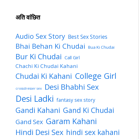
अति वांछित
Audio Sex Story
Best Sex Stories
Bhai Behan Ki Chudai
Bua Ki Chudai
Bur Ki Chudai
Call Girl
Chachi Ki Chudai Kahani
College Girl
Chudai Ki Kahani
Desi Bhabhi Sex
crossdresser sex
Desi Ladki
fantasy sex story
Gandi Kahani
Gand Ki Chudai
Garam Kahani
Gand Sex
Hindi Desi Sex
hindi sex kahani