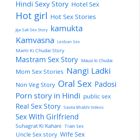
Hindi Sexy Story
Hotel Sex
Hot girl
Hot Sex Stories
kamukta
Jija Sali Sex Story
Kamvasna
Lesbian Sex
Mami Ki Chudai Story
Mastram Sex Story
Mausi ki Chudai
Nangi Ladki
Mom Sex Stories
Oral Sex
Padosi
Non Veg Story
Porn story in Hindi
public sex
Real Sex Story
Savita Bhabhi Videos
Sex With Girlfriend
Suhagrat Ki Kahani
Train Sex
Wife Sex
Uncle Sex story