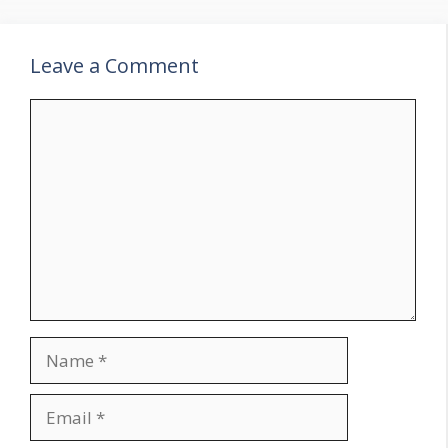
Leave a Comment
Comment
Name
Email