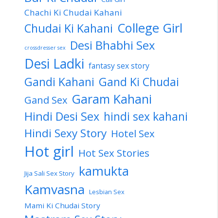
Chachi Ki Chudai Kahani
College Girl
Chudai Ki Kahani
Desi Bhabhi Sex
crossdresser sex
Desi Ladki
fantasy sex story
Gandi Kahani
Gand Ki Chudai
Garam Kahani
Gand Sex
Hindi Desi Sex
hindi sex kahani
Hindi Sexy Story
Hotel Sex
Hot girl
Hot Sex Stories
kamukta
Jija Sali Sex Story
Kamvasna
Lesbian Sex
Mami Ki Chudai Story