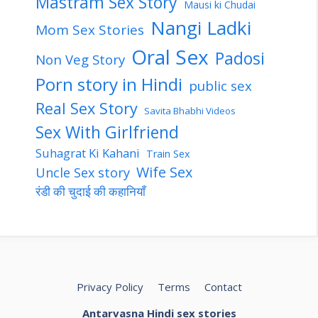
Mastram Sex Story
Mausi ki Chudai
Nangi Ladki
Mom Sex Stories
Oral Sex
Padosi
Non Veg Story
Porn story in Hindi
public sex
Real Sex Story
Savita Bhabhi Videos
Sex With Girlfriend
Suhagrat Ki Kahani
Train Sex
Wife Sex
Uncle Sex story
रंडी की चुदाई की कहानियाँ
Privacy Policy
Terms
Contact
Antarvasna Hindi sex stories