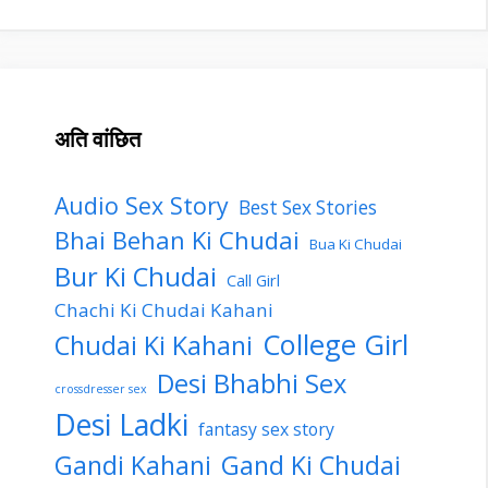
अति वांछित
Audio Sex Story
Best Sex Stories
Bhai Behan Ki Chudai
Bua Ki Chudai
Bur Ki Chudai
Call Girl
Chachi Ki Chudai Kahani
College Girl
Chudai Ki Kahani
Desi Bhabhi Sex
crossdresser sex
Desi Ladki
fantasy sex story
Gandi Kahani
Gand Ki Chudai