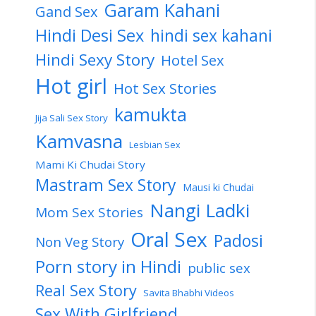
Garam Kahani
Gand Sex
Hindi Desi Sex
hindi sex kahani
Hindi Sexy Story
Hotel Sex
Hot girl
Hot Sex Stories
kamukta
Jija Sali Sex Story
Kamvasna
Lesbian Sex
Mami Ki Chudai Story
Mastram Sex Story
Mausi ki Chudai
Nangi Ladki
Mom Sex Stories
Oral Sex
Padosi
Non Veg Story
Porn story in Hindi
public sex
Real Sex Story
Savita Bhabhi Videos
Sex With Girlfriend