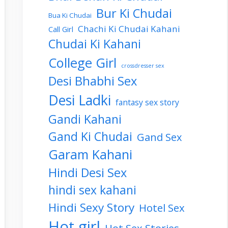
Bur Ki Chudai
Bua Ki Chudai
Chachi Ki Chudai Kahani
Call Girl
Chudai Ki Kahani
College Girl
crossdresser sex
Desi Bhabhi Sex
Desi Ladki
fantasy sex story
Gandi Kahani
Gand Ki Chudai
Gand Sex
Garam Kahani
Hindi Desi Sex
hindi sex kahani
Hindi Sexy Story
Hotel Sex
Hot girl