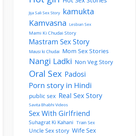
Hot Sex Stories
kamukta
Jija Sali Sex Story
Kamvasna
Lesbian Sex
Mami Ki Chudai Story
Mastram Sex Story
Mom Sex Stories
Mausi ki Chudai
Nangi Ladki
Non Veg Story
Oral Sex
Padosi
Porn story in Hindi
Real Sex Story
public sex
Savita Bhabhi Videos
Sex With Girlfriend
Suhagrat Ki Kahani
Train Sex
Wife Sex
Uncle Sex story