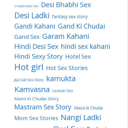
Desi Bhabhi Sex
crossdresser sex
Desi Ladki
fantasy sex story
Gandi Kahani
Gand Ki Chudai
Garam Kahani
Gand Sex
Hindi Desi Sex
hindi sex kahani
Hindi Sexy Story
Hotel Sex
Hot girl
Hot Sex Stories
kamukta
Jija Sali Sex Story
Kamvasna
Lesbian Sex
Mami Ki Chudai Story
Mastram Sex Story
Mausi ki Chudai
Nangi Ladki
Mom Sex Stories