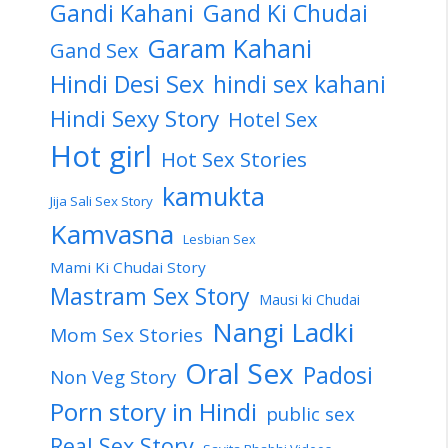
Gandi Kahani
Gand Ki Chudai
Garam Kahani
Gand Sex
Hindi Desi Sex
hindi sex kahani
Hindi Sexy Story
Hotel Sex
Hot girl
Hot Sex Stories
kamukta
Jija Sali Sex Story
Kamvasna
Lesbian Sex
Mami Ki Chudai Story
Mastram Sex Story
Mausi ki Chudai
Nangi Ladki
Mom Sex Stories
Oral Sex
Padosi
Non Veg Story
Porn story in Hindi
public sex
Real Sex Story