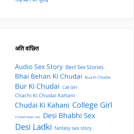
अति वांछित
Audio Sex Story
Best Sex Stories
Bhai Behan Ki Chudai
Bua Ki Chudai
Bur Ki Chudai
Call Girl
Chachi Ki Chudai Kahani
College Girl
Chudai Ki Kahani
Desi Bhabhi Sex
crossdresser sex
Desi Ladki
fantasy sex story