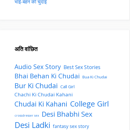
भाई-बहन की चुदाई
अति वांछित
Audio Sex Story
Best Sex Stories
Bhai Behan Ki Chudai
Bua Ki Chudai
Bur Ki Chudai
Call Girl
Chachi Ki Chudai Kahani
College Girl
Chudai Ki Kahani
Desi Bhabhi Sex
crossdresser sex
Desi Ladki
fantasy sex story