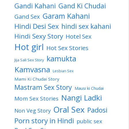
Gandi Kahani
Gand Ki Chudai
Garam Kahani
Gand Sex
Hindi Desi Sex
hindi sex kahani
Hindi Sexy Story
Hotel Sex
Hot girl
Hot Sex Stories
kamukta
Jija Sali Sex Story
Kamvasna
Lesbian Sex
Mami Ki Chudai Story
Mastram Sex Story
Mausi ki Chudai
Nangi Ladki
Mom Sex Stories
Oral Sex
Padosi
Non Veg Story
Porn story in Hindi
public sex