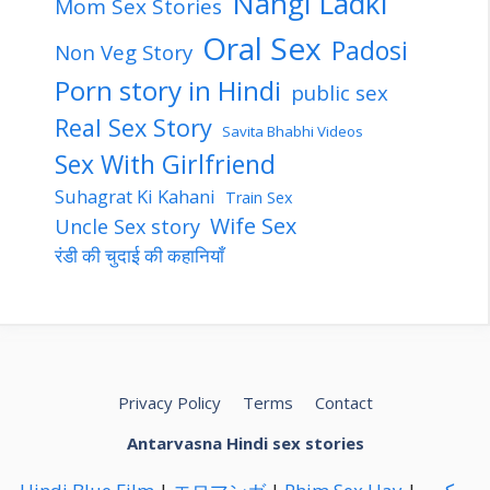
Nangi Ladki
Mom Sex Stories
Oral Sex
Padosi
Non Veg Story
Porn story in Hindi
public sex
Real Sex Story
Savita Bhabhi Videos
Sex With Girlfriend
Suhagrat Ki Kahani
Train Sex
Wife Sex
Uncle Sex story
रंडी की चुदाई की कहानियाँ
Privacy Policy
Terms
Contact
Antarvasna Hindi sex stories