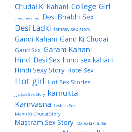
College Girl
Chudai Ki Kahani
Desi Bhabhi Sex
crossdresser sex
Desi Ladki
fantasy sex story
Gandi Kahani
Gand Ki Chudai
Garam Kahani
Gand Sex
Hindi Desi Sex
hindi sex kahani
Hindi Sexy Story
Hotel Sex
Hot girl
Hot Sex Stories
kamukta
Jija Sali Sex Story
Kamvasna
Lesbian Sex
Mami Ki Chudai Story
Mastram Sex Story
Mausi ki Chudai