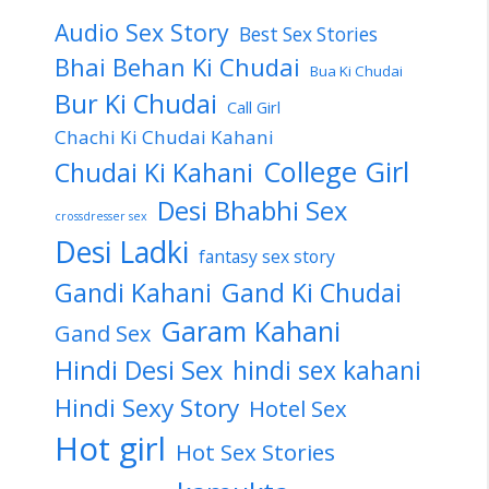
Audio Sex Story
Best Sex Stories
Bhai Behan Ki Chudai
Bua Ki Chudai
Bur Ki Chudai
Call Girl
Chachi Ki Chudai Kahani
College Girl
Chudai Ki Kahani
Desi Bhabhi Sex
crossdresser sex
Desi Ladki
fantasy sex story
Gandi Kahani
Gand Ki Chudai
Garam Kahani
Gand Sex
Hindi Desi Sex
hindi sex kahani
Hindi Sexy Story
Hotel Sex
Hot girl
Hot Sex Stories