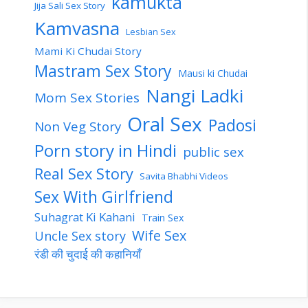
kamukta
Jija Sali Sex Story
Kamvasna
Lesbian Sex
Mami Ki Chudai Story
Mastram Sex Story
Mausi ki Chudai
Nangi Ladki
Mom Sex Stories
Oral Sex
Padosi
Non Veg Story
Porn story in Hindi
public sex
Real Sex Story
Savita Bhabhi Videos
Sex With Girlfriend
Suhagrat Ki Kahani
Train Sex
Wife Sex
Uncle Sex story
रंडी की चुदाई की कहानियाँ