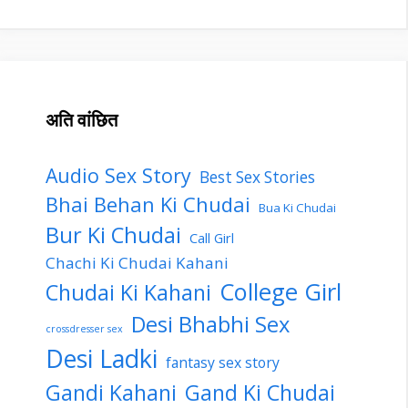
अति वांछित
Audio Sex Story
Best Sex Stories
Bhai Behan Ki Chudai
Bua Ki Chudai
Bur Ki Chudai
Call Girl
Chachi Ki Chudai Kahani
College Girl
Chudai Ki Kahani
Desi Bhabhi Sex
crossdresser sex
Desi Ladki
fantasy sex story
Gandi Kahani
Gand Ki Chudai