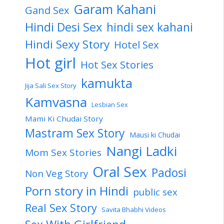
Garam Kahani
Gand Sex
Hindi Desi Sex
hindi sex kahani
Hindi Sexy Story
Hotel Sex
Hot girl
Hot Sex Stories
kamukta
Jija Sali Sex Story
Kamvasna
Lesbian Sex
Mami Ki Chudai Story
Mastram Sex Story
Mausi ki Chudai
Nangi Ladki
Mom Sex Stories
Oral Sex
Padosi
Non Veg Story
Porn story in Hindi
public sex
Real Sex Story
Savita Bhabhi Videos