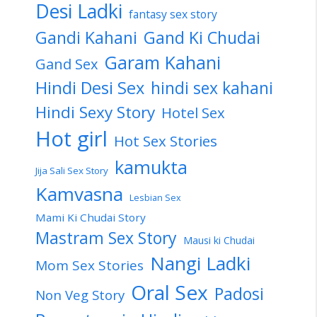
Desi Ladki
fantasy sex story
Gandi Kahani
Gand Ki Chudai
Garam Kahani
Gand Sex
Hindi Desi Sex
hindi sex kahani
Hindi Sexy Story
Hotel Sex
Hot girl
Hot Sex Stories
kamukta
Jija Sali Sex Story
Kamvasna
Lesbian Sex
Mami Ki Chudai Story
Mastram Sex Story
Mausi ki Chudai
Nangi Ladki
Mom Sex Stories
Oral Sex
Padosi
Non Veg Story