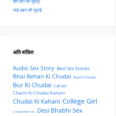
बाप बेटी की चुदाई
भाई-बहन की चुदाई
अति वांछित
Audio Sex Story
Best Sex Stories
Bhai Behan Ki Chudai
Bua Ki Chudai
Bur Ki Chudai
Call Girl
Chachi Ki Chudai Kahani
College Girl
Chudai Ki Kahani
Desi Bhabhi Sex
crossdresser sex