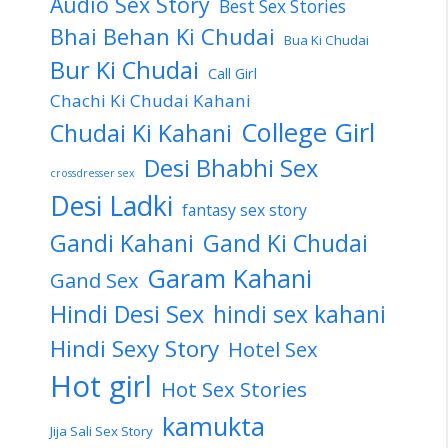
Audio Sex Story
Best Sex Stories
Bhai Behan Ki Chudai
Bua Ki Chudai
Bur Ki Chudai
Call Girl
Chachi Ki Chudai Kahani
College Girl
Chudai Ki Kahani
Desi Bhabhi Sex
crossdresser sex
Desi Ladki
fantasy sex story
Gandi Kahani
Gand Ki Chudai
Garam Kahani
Gand Sex
Hindi Desi Sex
hindi sex kahani
Hindi Sexy Story
Hotel Sex
Hot girl
Hot Sex Stories
kamukta
Jija Sali Sex Story