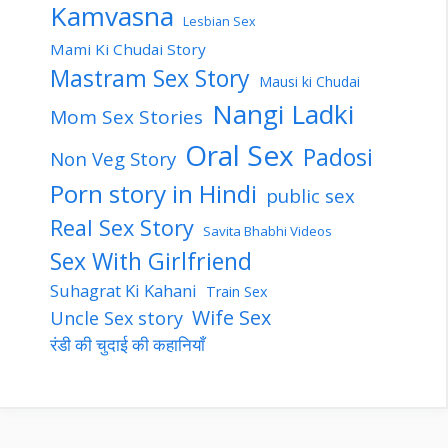
Kamvasna
Lesbian Sex
Mami Ki Chudai Story
Mastram Sex Story
Mausi ki Chudai
Nangi Ladki
Mom Sex Stories
Oral Sex
Padosi
Non Veg Story
Porn story in Hindi
public sex
Real Sex Story
Savita Bhabhi Videos
Sex With Girlfriend
Suhagrat Ki Kahani
Train Sex
Wife Sex
Uncle Sex story
रंडी की चुदाई की कहानियाँ