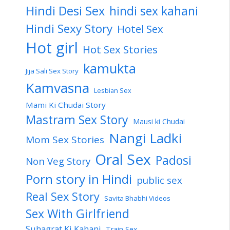
Hindi Desi Sex
hindi sex kahani
Hindi Sexy Story
Hotel Sex
Hot girl
Hot Sex Stories
kamukta
Jija Sali Sex Story
Kamvasna
Lesbian Sex
Mami Ki Chudai Story
Mastram Sex Story
Mausi ki Chudai
Nangi Ladki
Mom Sex Stories
Oral Sex
Padosi
Non Veg Story
Porn story in Hindi
public sex
Real Sex Story
Savita Bhabhi Videos
Sex With Girlfriend
Suhagrat Ki Kahani
Train Sex