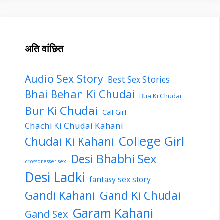
अति वांछित
Audio Sex Story
Best Sex Stories
Bhai Behan Ki Chudai
Bua Ki Chudai
Bur Ki Chudai
Call Girl
Chachi Ki Chudai Kahani
College Girl
Chudai Ki Kahani
Desi Bhabhi Sex
crossdresser sex
Desi Ladki
fantasy sex story
Gandi Kahani
Gand Ki Chudai
Garam Kahani
Gand Sex