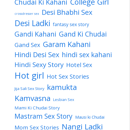
College Girl
Chudai Ki Kahani
Desi Bhabhi Sex
crossdresser sex
Desi Ladki
fantasy sex story
Gandi Kahani
Gand Ki Chudai
Garam Kahani
Gand Sex
Hindi Desi Sex
hindi sex kahani
Hindi Sexy Story
Hotel Sex
Hot girl
Hot Sex Stories
kamukta
Jija Sali Sex Story
Kamvasna
Lesbian Sex
Mami Ki Chudai Story
Mastram Sex Story
Mausi ki Chudai
Nangi Ladki
Mom Sex Stories