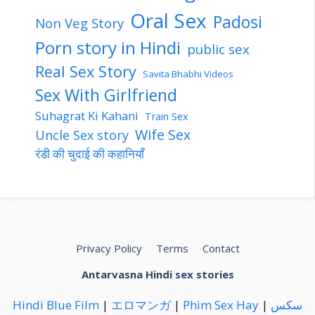
Oral Sex
Padosi
Non Veg Story
Porn story in Hindi
public sex
Real Sex Story
Savita Bhabhi Videos
Sex With Girlfriend
Suhagrat Ki Kahani
Train Sex
Wife Sex
Uncle Sex story
रंडी की चुदाई की कहानियाँ
Privacy Policy
Terms
Contact
Antarvasna Hindi sex stories
Hindi Blue Film
|
エロマンガ
|
Phim Sex Hay
|
سكس