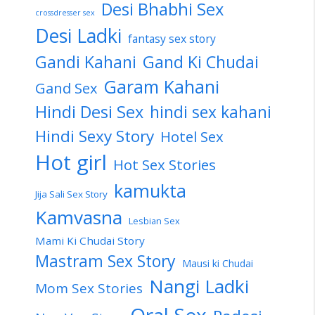
Desi Bhabhi Sex
crossdresser sex
Desi Ladki
fantasy sex story
Gandi Kahani
Gand Ki Chudai
Garam Kahani
Gand Sex
Hindi Desi Sex
hindi sex kahani
Hindi Sexy Story
Hotel Sex
Hot girl
Hot Sex Stories
kamukta
Jija Sali Sex Story
Kamvasna
Lesbian Sex
Mami Ki Chudai Story
Mastram Sex Story
Mausi ki Chudai
Nangi Ladki
Mom Sex Stories
Oral Sex