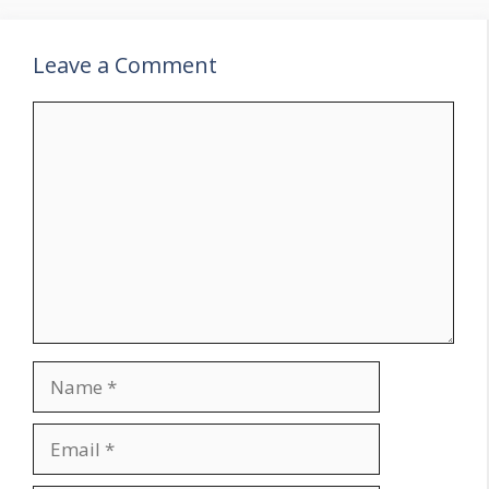
Leave a Comment
Comment
Name
Email