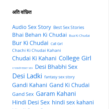
अति वांछित
Audio Sex Story
Best Sex Stories
Bhai Behan Ki Chudai
Bua Ki Chudai
Bur Ki Chudai
Call Girl
Chachi Ki Chudai Kahani
College Girl
Chudai Ki Kahani
Desi Bhabhi Sex
crossdresser sex
Desi Ladki
fantasy sex story
Gandi Kahani
Gand Ki Chudai
Garam Kahani
Gand Sex
Hindi Desi Sex
hindi sex kahani