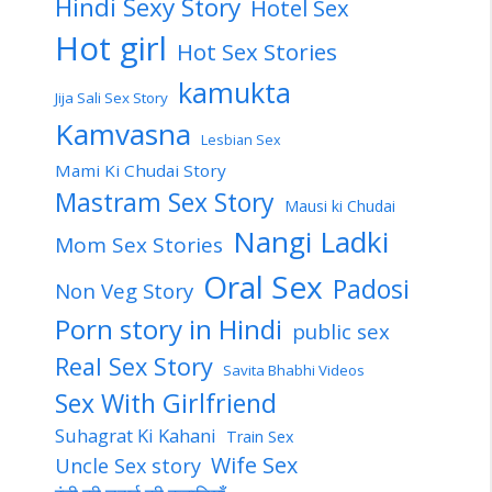
Hindi Sexy Story
Hotel Sex
Hot girl
Hot Sex Stories
kamukta
Jija Sali Sex Story
Kamvasna
Lesbian Sex
Mami Ki Chudai Story
Mastram Sex Story
Mausi ki Chudai
Nangi Ladki
Mom Sex Stories
Oral Sex
Padosi
Non Veg Story
Porn story in Hindi
public sex
Real Sex Story
Savita Bhabhi Videos
Sex With Girlfriend
Suhagrat Ki Kahani
Train Sex
Wife Sex
Uncle Sex story