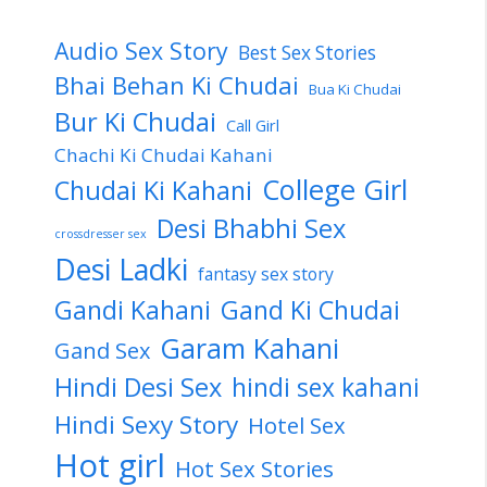
Audio Sex Story
Best Sex Stories
Bhai Behan Ki Chudai
Bua Ki Chudai
Bur Ki Chudai
Call Girl
Chachi Ki Chudai Kahani
College Girl
Chudai Ki Kahani
Desi Bhabhi Sex
crossdresser sex
Desi Ladki
fantasy sex story
Gandi Kahani
Gand Ki Chudai
Garam Kahani
Gand Sex
Hindi Desi Sex
hindi sex kahani
Hindi Sexy Story
Hotel Sex
Hot girl
Hot Sex Stories