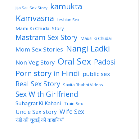
kamukta
Jija Sali Sex Story
Kamvasna
Lesbian Sex
Mami Ki Chudai Story
Mastram Sex Story
Mausi ki Chudai
Nangi Ladki
Mom Sex Stories
Oral Sex
Padosi
Non Veg Story
Porn story in Hindi
public sex
Real Sex Story
Savita Bhabhi Videos
Sex With Girlfriend
Suhagrat Ki Kahani
Train Sex
Wife Sex
Uncle Sex story
रंडी की चुदाई की कहानियाँ