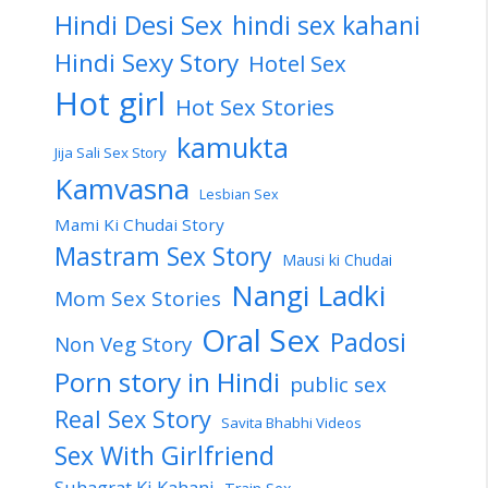
Hindi Desi Sex
hindi sex kahani
Hindi Sexy Story
Hotel Sex
Hot girl
Hot Sex Stories
kamukta
Jija Sali Sex Story
Kamvasna
Lesbian Sex
Mami Ki Chudai Story
Mastram Sex Story
Mausi ki Chudai
Nangi Ladki
Mom Sex Stories
Oral Sex
Padosi
Non Veg Story
Porn story in Hindi
public sex
Real Sex Story
Savita Bhabhi Videos
Sex With Girlfriend
Suhagrat Ki Kahani