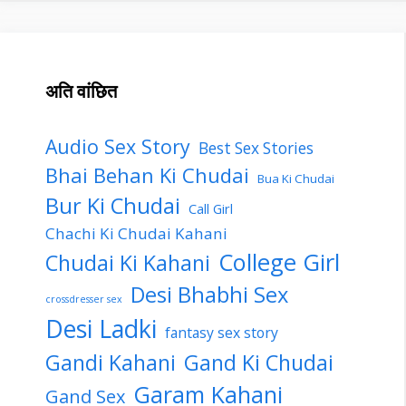
अति वांछित
Audio Sex Story
Best Sex Stories
Bhai Behan Ki Chudai
Bua Ki Chudai
Bur Ki Chudai
Call Girl
Chachi Ki Chudai Kahani
College Girl
Chudai Ki Kahani
Desi Bhabhi Sex
crossdresser sex
Desi Ladki
fantasy sex story
Gandi Kahani
Gand Ki Chudai
Garam Kahani
Gand Sex