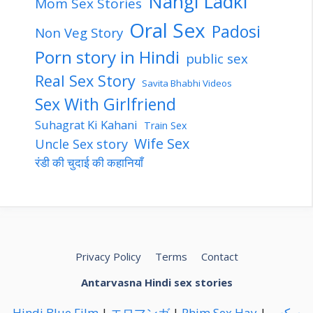
Nangi Ladki
Mom Sex Stories
Oral Sex
Padosi
Non Veg Story
Porn story in Hindi
public sex
Real Sex Story
Savita Bhabhi Videos
Sex With Girlfriend
Suhagrat Ki Kahani
Train Sex
Wife Sex
Uncle Sex story
रंडी की चुदाई की कहानियाँ
Privacy Policy
Terms
Contact
Antarvasna Hindi sex stories
Hindi Blue Film
|
エロマンガ
|
Phim Sex Hay
|
سكس