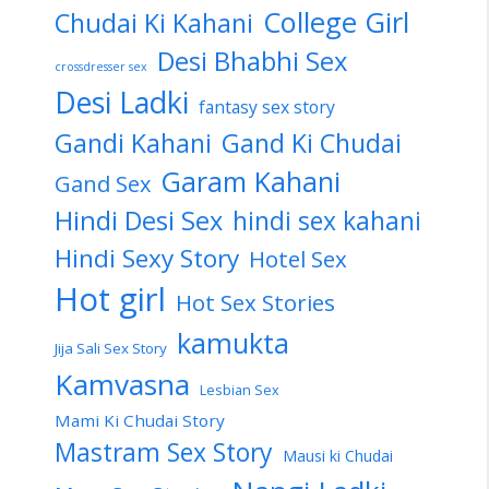
College Girl
Chudai Ki Kahani
Desi Bhabhi Sex
crossdresser sex
Desi Ladki
fantasy sex story
Gandi Kahani
Gand Ki Chudai
Garam Kahani
Gand Sex
Hindi Desi Sex
hindi sex kahani
Hindi Sexy Story
Hotel Sex
Hot girl
Hot Sex Stories
kamukta
Jija Sali Sex Story
Kamvasna
Lesbian Sex
Mami Ki Chudai Story
Mastram Sex Story
Mausi ki Chudai