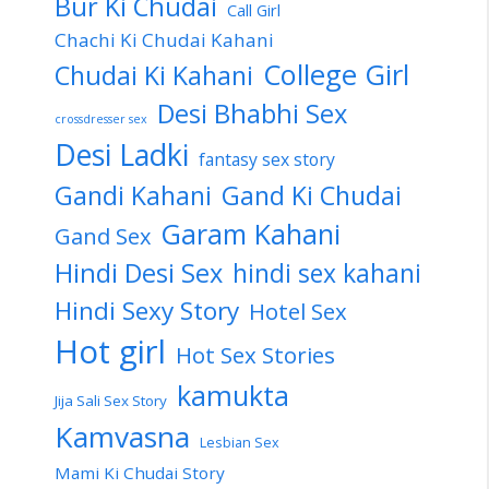
Bur Ki Chudai
Call Girl
Chachi Ki Chudai Kahani
College Girl
Chudai Ki Kahani
Desi Bhabhi Sex
crossdresser sex
Desi Ladki
fantasy sex story
Gandi Kahani
Gand Ki Chudai
Garam Kahani
Gand Sex
Hindi Desi Sex
hindi sex kahani
Hindi Sexy Story
Hotel Sex
Hot girl
Hot Sex Stories
kamukta
Jija Sali Sex Story
Kamvasna
Lesbian Sex
Mami Ki Chudai Story