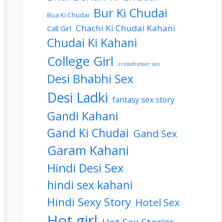
Bur Ki Chudai
Bua Ki Chudai
Chachi Ki Chudai Kahani
Call Girl
Chudai Ki Kahani
College Girl
crossdresser sex
Desi Bhabhi Sex
Desi Ladki
fantasy sex story
Gandi Kahani
Gand Ki Chudai
Gand Sex
Garam Kahani
Hindi Desi Sex
hindi sex kahani
Hindi Sexy Story
Hotel Sex
Hot girl