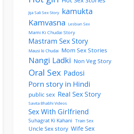
Hot Sex Stories
kamukta
Jija Sali Sex Story
Kamvasna
Lesbian Sex
Mami Ki Chudai Story
Mastram Sex Story
Mom Sex Stories
Mausi ki Chudai
Nangi Ladki
Non Veg Story
Oral Sex
Padosi
Porn story in Hindi
Real Sex Story
public sex
Savita Bhabhi Videos
Sex With Girlfriend
Suhagrat Ki Kahani
Train Sex
Wife Sex
Uncle Sex story