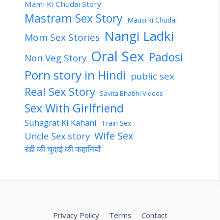
Mami Ki Chudai Story
Mastram Sex Story
Mausi ki Chudai
Nangi Ladki
Mom Sex Stories
Oral Sex
Padosi
Non Veg Story
Porn story in Hindi
public sex
Real Sex Story
Savita Bhabhi Videos
Sex With Girlfriend
Suhagrat Ki Kahani
Train Sex
Wife Sex
Uncle Sex story
रंडी की चुदाई की कहानियाँ
Privacy Policy
Terms
Contact