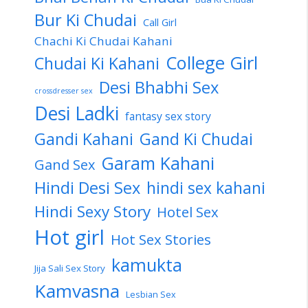
Bur Ki Chudai
Call Girl
Chachi Ki Chudai Kahani
College Girl
Chudai Ki Kahani
Desi Bhabhi Sex
crossdresser sex
Desi Ladki
fantasy sex story
Gandi Kahani
Gand Ki Chudai
Garam Kahani
Gand Sex
Hindi Desi Sex
hindi sex kahani
Hindi Sexy Story
Hotel Sex
Hot girl
Hot Sex Stories
kamukta
Jija Sali Sex Story
Kamvasna
Lesbian Sex