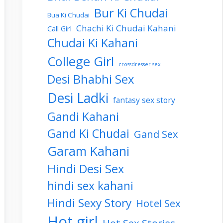
Bur Ki Chudai
Bua Ki Chudai
Chachi Ki Chudai Kahani
Call Girl
Chudai Ki Kahani
College Girl
crossdresser sex
Desi Bhabhi Sex
Desi Ladki
fantasy sex story
Gandi Kahani
Gand Ki Chudai
Gand Sex
Garam Kahani
Hindi Desi Sex
hindi sex kahani
Hindi Sexy Story
Hotel Sex
Hot girl