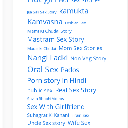
Hot Sex Stories
kamukta
Jija Sali Sex Story
Kamvasna
Lesbian Sex
Mami Ki Chudai Story
Mastram Sex Story
Mom Sex Stories
Mausi ki Chudai
Nangi Ladki
Non Veg Story
Oral Sex
Padosi
Porn story in Hindi
Real Sex Story
public sex
Savita Bhabhi Videos
Sex With Girlfriend
Suhagrat Ki Kahani
Train Sex
Wife Sex
Uncle Sex story