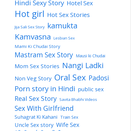
Hindi Sexy Story
Hotel Sex
Hot girl
Hot Sex Stories
kamukta
Jija Sali Sex Story
Kamvasna
Lesbian Sex
Mami Ki Chudai Story
Mastram Sex Story
Mausi ki Chudai
Nangi Ladki
Mom Sex Stories
Oral Sex
Padosi
Non Veg Story
Porn story in Hindi
public sex
Real Sex Story
Savita Bhabhi Videos
Sex With Girlfriend
Suhagrat Ki Kahani
Train Sex
Wife Sex
Uncle Sex story