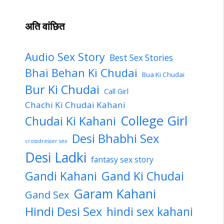
अति वांछित
Audio Sex Story
Best Sex Stories
Bhai Behan Ki Chudai
Bua Ki Chudai
Bur Ki Chudai
Call Girl
Chachi Ki Chudai Kahani
College Girl
Chudai Ki Kahani
Desi Bhabhi Sex
crossdresser sex
Desi Ladki
fantasy sex story
Gandi Kahani
Gand Ki Chudai
Garam Kahani
Gand Sex
Hindi Desi Sex
hindi sex kahani