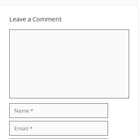
Leave a Comment
Comment
Name
Email