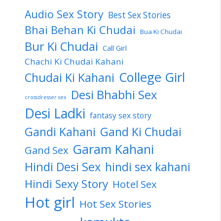
Audio Sex Story
Best Sex Stories
Bhai Behan Ki Chudai
Bua Ki Chudai
Bur Ki Chudai
Call Girl
Chachi Ki Chudai Kahani
College Girl
Chudai Ki Kahani
Desi Bhabhi Sex
crossdresser sex
Desi Ladki
fantasy sex story
Gandi Kahani
Gand Ki Chudai
Garam Kahani
Gand Sex
Hindi Desi Sex
hindi sex kahani
Hindi Sexy Story
Hotel Sex
Hot girl
Hot Sex Stories