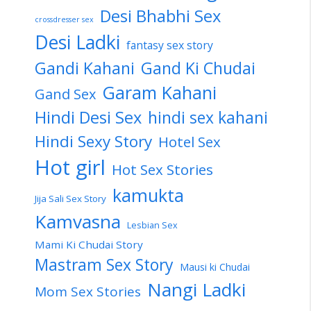
Desi Bhabhi Sex
crossdresser sex
Desi Ladki
fantasy sex story
Gandi Kahani
Gand Ki Chudai
Garam Kahani
Gand Sex
Hindi Desi Sex
hindi sex kahani
Hindi Sexy Story
Hotel Sex
Hot girl
Hot Sex Stories
kamukta
Jija Sali Sex Story
Kamvasna
Lesbian Sex
Mami Ki Chudai Story
Mastram Sex Story
Mausi ki Chudai
Nangi Ladki
Mom Sex Stories