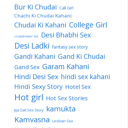
Bur Ki Chudai
Call Girl
Chachi Ki Chudai Kahani
College Girl
Chudai Ki Kahani
Desi Bhabhi Sex
crossdresser sex
Desi Ladki
fantasy sex story
Gandi Kahani
Gand Ki Chudai
Garam Kahani
Gand Sex
Hindi Desi Sex
hindi sex kahani
Hindi Sexy Story
Hotel Sex
Hot girl
Hot Sex Stories
kamukta
Jija Sali Sex Story
Kamvasna
Lesbian Sex