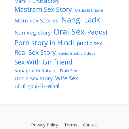
Mami Ki Chudai Story
Mastram Sex Story
Mausi ki Chudai
Nangi Ladki
Mom Sex Stories
Oral Sex
Padosi
Non Veg Story
Porn story in Hindi
public sex
Real Sex Story
Savita Bhabhi Videos
Sex With Girlfriend
Suhagrat Ki Kahani
Train Sex
Wife Sex
Uncle Sex story
रंडी की चुदाई की कहानियाँ
Privacy Policy
Terms
Contact