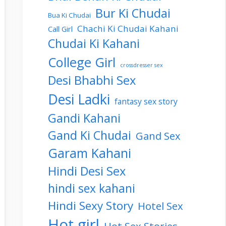
Bur Ki Chudai
Bua Ki Chudai
Chachi Ki Chudai Kahani
Call Girl
Chudai Ki Kahani
College Girl
crossdresser sex
Desi Bhabhi Sex
Desi Ladki
fantasy sex story
Gandi Kahani
Gand Ki Chudai
Gand Sex
Garam Kahani
Hindi Desi Sex
hindi sex kahani
Hindi Sexy Story
Hotel Sex
Hot girl