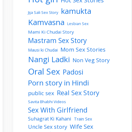
Hot Sex Stories
kamukta
Jija Sali Sex Story
Kamvasna
Lesbian Sex
Mami Ki Chudai Story
Mastram Sex Story
Mom Sex Stories
Mausi ki Chudai
Nangi Ladki
Non Veg Story
Oral Sex
Padosi
Porn story in Hindi
Real Sex Story
public sex
Savita Bhabhi Videos
Sex With Girlfriend
Suhagrat Ki Kahani
Train Sex
Wife Sex
Uncle Sex story