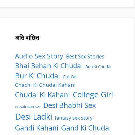
अति वांछित
Audio Sex Story
Best Sex Stories
Bhai Behan Ki Chudai
Bua Ki Chudai
Bur Ki Chudai
Call Girl
Chachi Ki Chudai Kahani
College Girl
Chudai Ki Kahani
Desi Bhabhi Sex
crossdresser sex
Desi Ladki
fantasy sex story
Gandi Kahani
Gand Ki Chudai