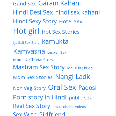
Garam Kahani
Gand Sex
Hindi Desi Sex
hindi sex kahani
Hindi Sexy Story
Hotel Sex
Hot girl
Hot Sex Stories
kamukta
Jija Sali Sex Story
Kamvasna
Lesbian Sex
Mami Ki Chudai Story
Mastram Sex Story
Mausi ki Chudai
Nangi Ladki
Mom Sex Stories
Oral Sex
Padosi
Non Veg Story
Porn story in Hindi
public sex
Real Sex Story
Savita Bhabhi Videos
Sex With Girlfriend