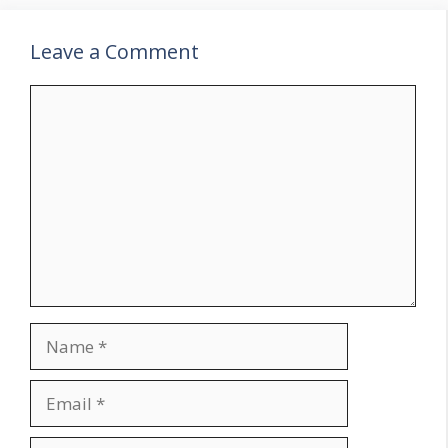
Leave a Comment
Comment
Name
Email