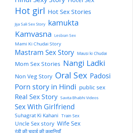
Hot girl
Hot Sex Stories
kamukta
Jija Sali Sex Story
Kamvasna
Lesbian Sex
Mami Ki Chudai Story
Mastram Sex Story
Mausi ki Chudai
Nangi Ladki
Mom Sex Stories
Oral Sex
Padosi
Non Veg Story
Porn story in Hindi
public sex
Real Sex Story
Savita Bhabhi Videos
Sex With Girlfriend
Suhagrat Ki Kahani
Train Sex
Wife Sex
Uncle Sex story
रंडी की चुदाई की कहानियाँ