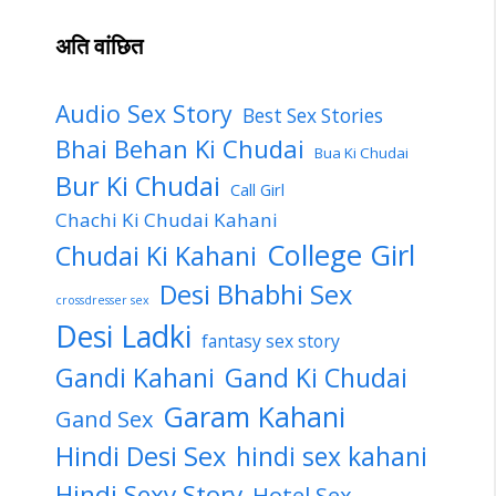
अति वांछित
Audio Sex Story
Best Sex Stories
Bhai Behan Ki Chudai
Bua Ki Chudai
Bur Ki Chudai
Call Girl
Chachi Ki Chudai Kahani
College Girl
Chudai Ki Kahani
Desi Bhabhi Sex
crossdresser sex
Desi Ladki
fantasy sex story
Gandi Kahani
Gand Ki Chudai
Garam Kahani
Gand Sex
Hindi Desi Sex
hindi sex kahani
Hindi Sexy Story
Hotel Sex