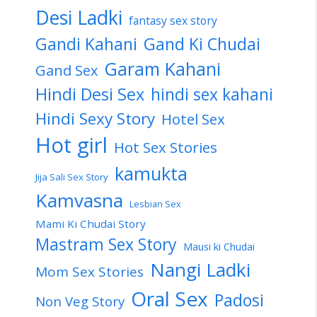
Desi Ladki
fantasy sex story
Gandi Kahani
Gand Ki Chudai
Garam Kahani
Gand Sex
Hindi Desi Sex
hindi sex kahani
Hindi Sexy Story
Hotel Sex
Hot girl
Hot Sex Stories
kamukta
Jija Sali Sex Story
Kamvasna
Lesbian Sex
Mami Ki Chudai Story
Mastram Sex Story
Mausi ki Chudai
Nangi Ladki
Mom Sex Stories
Oral Sex
Padosi
Non Veg Story