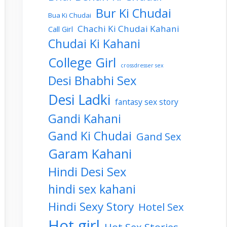
Bur Ki Chudai
Bua Ki Chudai
Chachi Ki Chudai Kahani
Call Girl
Chudai Ki Kahani
College Girl
crossdresser sex
Desi Bhabhi Sex
Desi Ladki
fantasy sex story
Gandi Kahani
Gand Ki Chudai
Gand Sex
Garam Kahani
Hindi Desi Sex
hindi sex kahani
Hindi Sexy Story
Hotel Sex
Hot girl