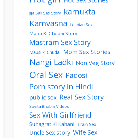
Hot Sex Stories
kamukta
Jija Sali Sex Story
Kamvasna
Lesbian Sex
Mami Ki Chudai Story
Mastram Sex Story
Mom Sex Stories
Mausi ki Chudai
Nangi Ladki
Non Veg Story
Oral Sex
Padosi
Porn story in Hindi
Real Sex Story
public sex
Savita Bhabhi Videos
Sex With Girlfriend
Suhagrat Ki Kahani
Train Sex
Wife Sex
Uncle Sex story