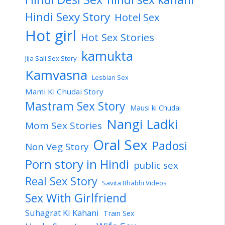
Hindi Sexy Story
Hotel Sex
Hot girl
Hot Sex Stories
kamukta
Jija Sali Sex Story
Kamvasna
Lesbian Sex
Mami Ki Chudai Story
Mastram Sex Story
Mausi ki Chudai
Nangi Ladki
Mom Sex Stories
Oral Sex
Padosi
Non Veg Story
Porn story in Hindi
public sex
Real Sex Story
Savita Bhabhi Videos
Sex With Girlfriend
Suhagrat Ki Kahani
Train Sex