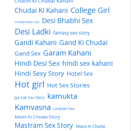
Chachi Ki Chudai Kahani
College Girl
Chudai Ki Kahani
Desi Bhabhi Sex
crossdresser sex
Desi Ladki
fantasy sex story
Gandi Kahani
Gand Ki Chudai
Garam Kahani
Gand Sex
Hindi Desi Sex
hindi sex kahani
Hindi Sexy Story
Hotel Sex
Hot girl
Hot Sex Stories
kamukta
Jija Sali Sex Story
Kamvasna
Lesbian Sex
Mami Ki Chudai Story
Mastram Sex Story
Mausi ki Chudai