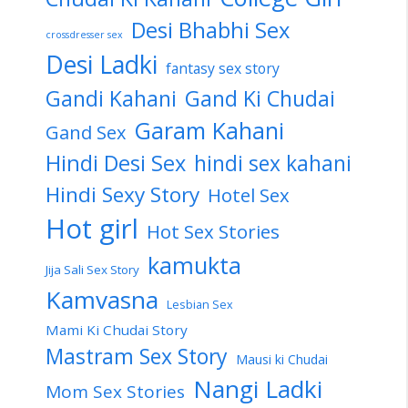
Desi Bhabhi Sex
crossdresser sex
Desi Ladki
fantasy sex story
Gandi Kahani
Gand Ki Chudai
Garam Kahani
Gand Sex
Hindi Desi Sex
hindi sex kahani
Hindi Sexy Story
Hotel Sex
Hot girl
Hot Sex Stories
kamukta
Jija Sali Sex Story
Kamvasna
Lesbian Sex
Mami Ki Chudai Story
Mastram Sex Story
Mausi ki Chudai
Nangi Ladki
Mom Sex Stories