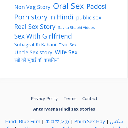
Oral Sex
Padosi
Non Veg Story
Porn story in Hindi
public sex
Real Sex Story
Savita Bhabhi Videos
Sex With Girlfriend
Suhagrat Ki Kahani
Train Sex
Wife Sex
Uncle Sex story
रंडी की चुदाई की कहानियाँ
Privacy Policy
Terms
Contact
Antarvasna Hindi sex stories
Hindi Blue Film
|
エロマンガ
|
Phim Sex Hay
|
سكس