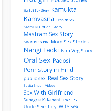
Hot Sex Stories
kamukta
Jija Sali Sex Story
Kamvasna
Lesbian Sex
Mami Ki Chudai Story
Mastram Sex Story
Mom Sex Stories
Mausi ki Chudai
Nangi Ladki
Non Veg Story
Oral Sex
Padosi
Porn story in Hindi
Real Sex Story
public sex
Savita Bhabhi Videos
Sex With Girlfriend
Suhagrat Ki Kahani
Train Sex
Wife Sex
Uncle Sex story