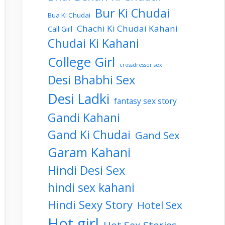
Bur Ki Chudai
Bua Ki Chudai
Chachi Ki Chudai Kahani
Call Girl
Chudai Ki Kahani
College Girl
crossdresser sex
Desi Bhabhi Sex
Desi Ladki
fantasy sex story
Gandi Kahani
Gand Ki Chudai
Gand Sex
Garam Kahani
Hindi Desi Sex
hindi sex kahani
Hindi Sexy Story
Hotel Sex
Hot girl