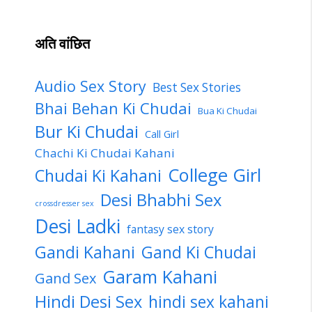
अति वांछित
Audio Sex Story
Best Sex Stories
Bhai Behan Ki Chudai
Bua Ki Chudai
Bur Ki Chudai
Call Girl
Chachi Ki Chudai Kahani
College Girl
Chudai Ki Kahani
Desi Bhabhi Sex
crossdresser sex
Desi Ladki
fantasy sex story
Gandi Kahani
Gand Ki Chudai
Garam Kahani
Gand Sex
Hindi Desi Sex
hindi sex kahani