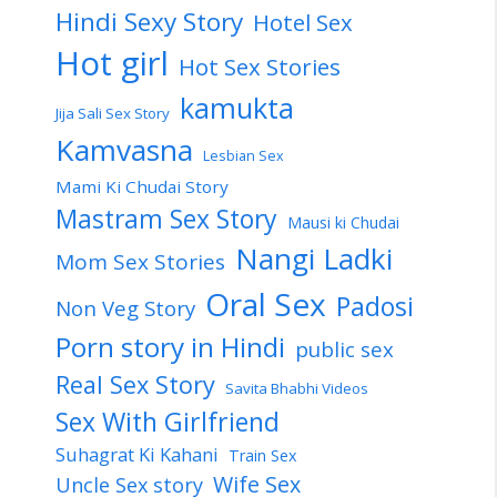
Hindi Sexy Story
Hotel Sex
Hot girl
Hot Sex Stories
kamukta
Jija Sali Sex Story
Kamvasna
Lesbian Sex
Mami Ki Chudai Story
Mastram Sex Story
Mausi ki Chudai
Nangi Ladki
Mom Sex Stories
Oral Sex
Padosi
Non Veg Story
Porn story in Hindi
public sex
Real Sex Story
Savita Bhabhi Videos
Sex With Girlfriend
Suhagrat Ki Kahani
Train Sex
Wife Sex
Uncle Sex story