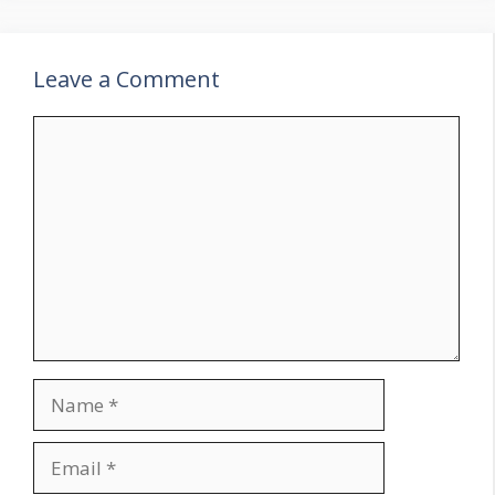
Leave a Comment
Comment
Name
Email