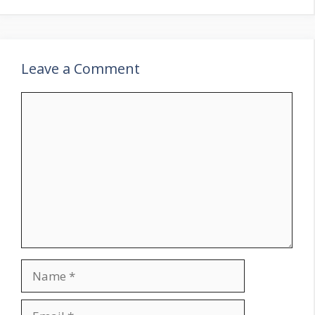
Leave a Comment
Comment
Name
Email