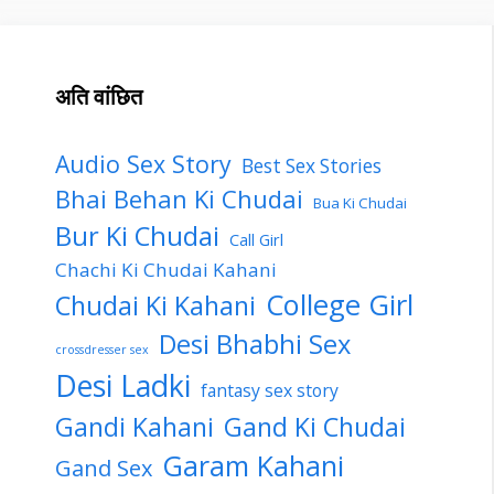
अति वांछित
Audio Sex Story
Best Sex Stories
Bhai Behan Ki Chudai
Bua Ki Chudai
Bur Ki Chudai
Call Girl
Chachi Ki Chudai Kahani
College Girl
Chudai Ki Kahani
Desi Bhabhi Sex
crossdresser sex
Desi Ladki
fantasy sex story
Gandi Kahani
Gand Ki Chudai
Garam Kahani
Gand Sex