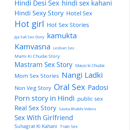
Hindi Desi Sex
hindi sex kahani
Hindi Sexy Story
Hotel Sex
Hot girl
Hot Sex Stories
kamukta
Jija Sali Sex Story
Kamvasna
Lesbian Sex
Mami Ki Chudai Story
Mastram Sex Story
Mausi ki Chudai
Nangi Ladki
Mom Sex Stories
Oral Sex
Padosi
Non Veg Story
Porn story in Hindi
public sex
Real Sex Story
Savita Bhabhi Videos
Sex With Girlfriend
Suhagrat Ki Kahani
Train Sex